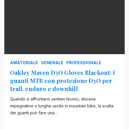
AMATORIALE
GENERALE
PROFESSIONALE
Oakley Maven D3O Gloves Blackout: i
guanti MTB con protezione D3O per
trail, enduro e downhill
Quando si affrontano sentieri tecnici, discese
impegnative o lunghe uscite in mountain bike, la scelta
dei guanti può fare una…