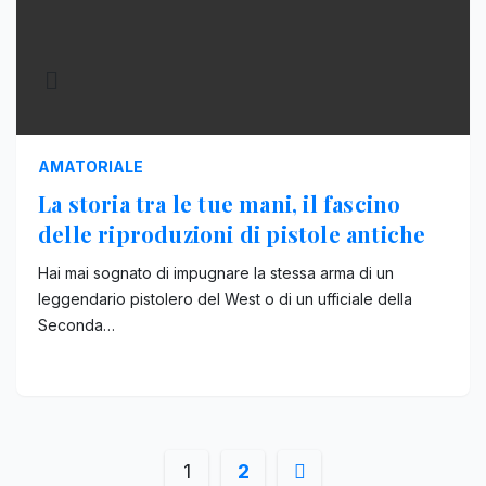
AMATORIALE
La storia tra le tue mani, il fascino
delle riproduzioni di pistole antiche
Hai mai sognato di impugnare la stessa arma di un
leggendario pistolero del West o di un ufficiale della
Seconda…
Paginazione
1
2