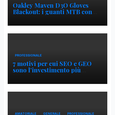
Oakley Maven D3O Gloves
Blackout: i guanti MTB con
protezione D3O per trail,
enduro e downhill
PROFESSIONALE
7 motivi per cui SEO e GEO
sono l’investimento più
intelligente per un e-
commerce (e perché Google
Ads da solo non basta)
AMATORIALE
GENERALE
PROFESSIONALE