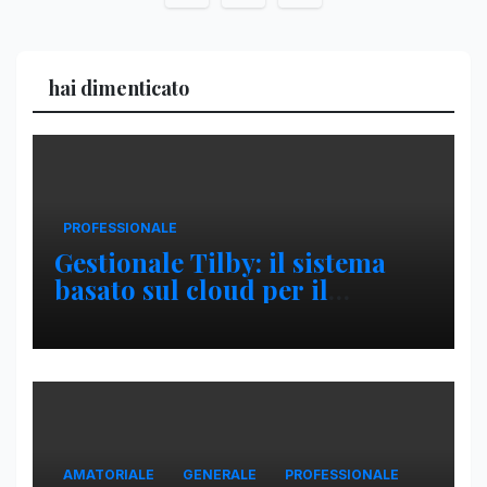
degli
articoli
hai dimenticato
PROFESSIONALE
Gestionale Tilby: il sistema
basato sul cloud per il
ristorante moderno
AMATORIALE
GENERALE
PROFESSIONALE