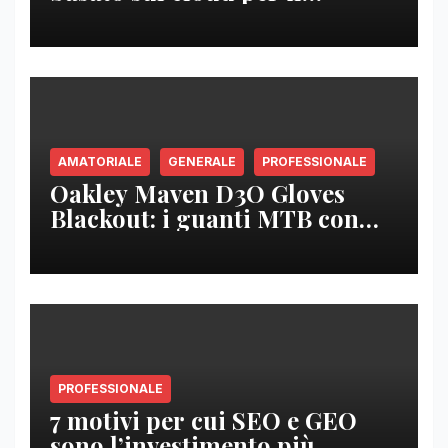
ristorante moderno
AMATORIALE
GENERALE
PROFESSIONALE
Oakley Maven D3O Gloves
Blackout: i guanti MTB con
protezione D3O per trail,
enduro e downhill
PROFESSIONALE
7 motivi per cui SEO e GEO
sono l’investimento più