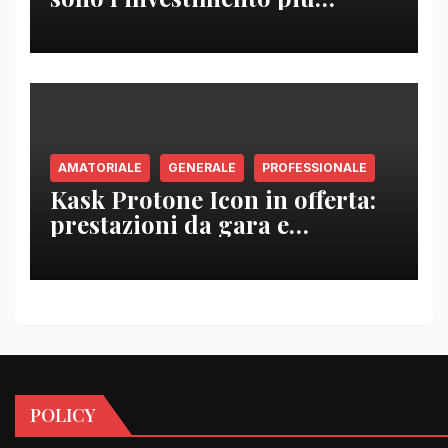
intelligente per un e-
commerce (e perché Google
Ads da solo non basta)
AMATORIALE
GENERALE
PROFESSIONALE
Kask Protone Icon in offerta:
prestazioni da gara e
disponibilità immediata per
uno dei caschi più richiesti
POLICY