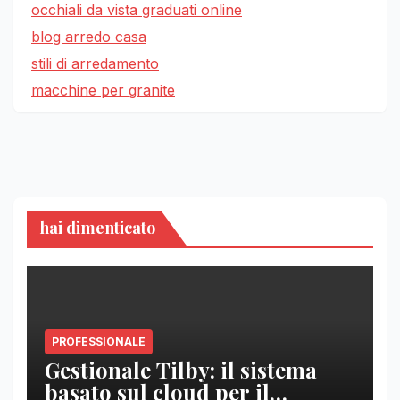
occhiali da vista graduati online
blog arredo casa
stili di arredamento
macchine per granite
hai dimenticato
PROFESSIONALE
Gestionale Tilby: il sistema
basato sul cloud per il