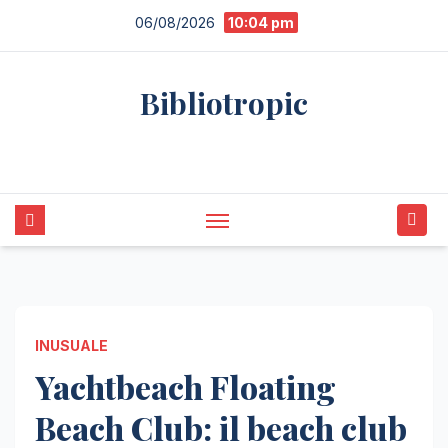
Skip
06/08/2026
10:04 pm
to
content
Bibliotropic
Conoscere per capire
INUSUALE
Yachtbeach Floating
Beach Club: il beach club